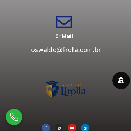
E-Mail
oswaldo@lirolla.com.br