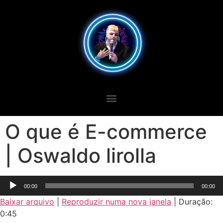
O que é E-commerce
| Oswaldo lirolla
Tocador
00:00
00:00
de
Baixar arquivo
|
Reproduzir numa nova janela
|
Duração:
áudio
0:45