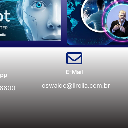
E-Mail
pp
oswaldo@lirolla.com.br
-6600