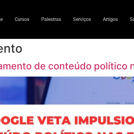
te
Cursos
Palestras
Serviços
Artigos
S
ento
amento de conteúdo político 