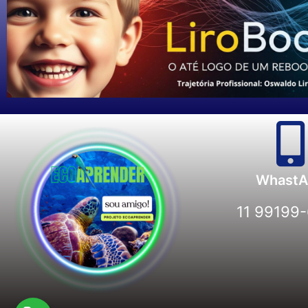
WhastA
11 99199