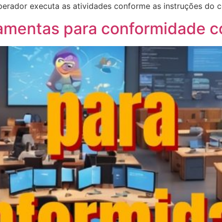
erador executa as atividades conforme as instruções do c
amentas para conformidade c