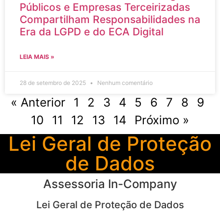
Públicos e Empresas Terceirizadas
Compartilham Responsabilidades na
Era da LGPD e do ECA Digital
LEIA MAIS »
28 de setembro de 2025
Nenhum comentário
« Anterior
1
2
3
4
5
6
7
8
9
10
11
12
13
14
Próximo »
Lei Geral de Proteção
de Dados
Assessoria In-Company
Lei Geral de Proteção de Dados