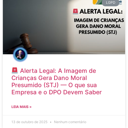
LGPD
Alerta Legal: A Imagem de
Crianças Gera Dano Moral
Presumido (STJ) — O que sua
Empresa e o DPO Devem Saber
LEIA MAIS »
13 de outubro de 2025
Nenhum comentário