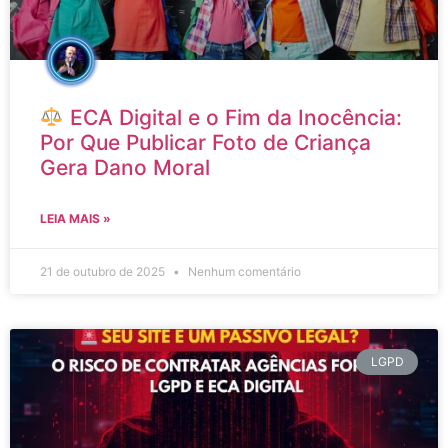
ECA Digital e o Fim da Inocência:
Por Que Publicar Foto de Criança
Gera Dano Moral
LEIA MAIS »
21 de outubro de 2025
Nenhum comentário
LGPD