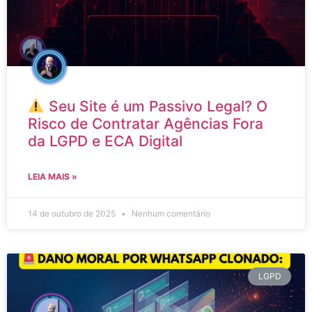
Seu Site é um Passivo Legal? O
Risco de Contratar Agências Fora
da LGPD e ECA Digital
LEIA MAIS »
14 de outubro de 2025
Nenhum comentário
LGPD