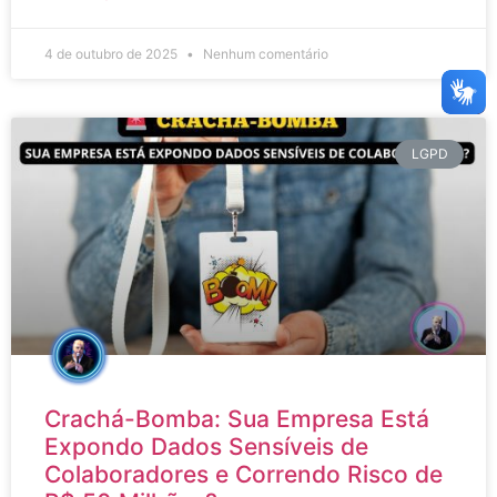
4 de outubro de 2025
Nenhum comentário
LGPD
Crachá-Bomba: Sua Empresa Está
Expondo Dados Sensíveis de
Colaboradores e Correndo Risco de