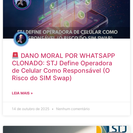
DANO MORAL POR WHATSAPP
CLONADO: STJ Define Operadora
de Celular Como Responsável (O
Risco do SIM Swap)
LEIA MAIS »
14 de outubro de 2025
Nenhum comentário