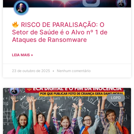
RISCO DE PARALISAÇÃO: O
Setor de Saúde é o Alvo nº 1 de
Ataques de Ransomware
LEIA MAIS »
23 de outubro de 2025
Nenhum comentário
LGPD